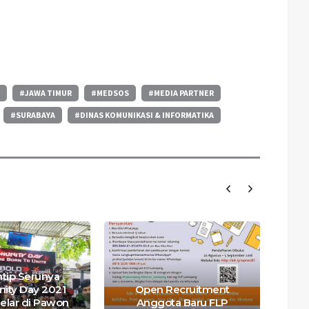
M
#JAWA TIMUR
#MEDSOS
#MEDIA PARTNER
#SURABAYA
#DINAS KOMUNIKASI & INFORMATIKA
H
tip Serunya
ty Day 2021
Open Recruitment
elar di Pawon
Anggota Baru FLP
Me