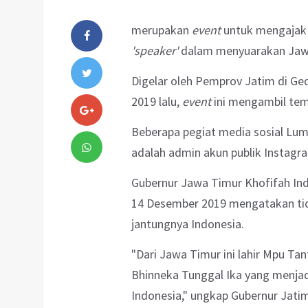
merupakan
event
untuk mengajak 
'speaker'
dalam menyuarakan Jawa
Digelar oleh Pemprov Jatim di Ge
2019 lalu,
event
ini mengambil tem
Beberapa pegiat media sosial Luma
adalah admin akun publik Instag
Gubernur Jawa Timur Khofifah In
14 Desember 2019 mengatakan tid
jantungnya Indonesia.
"Dari Jawa Timur ini lahir Mpu Ta
Bhinneka Tunggal Ika yang menja
Indonesia," ungkap Gubernur Jatim