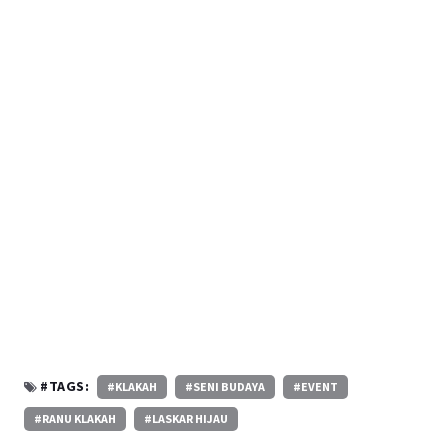
#TAGS:
#KLAKAH
#SENI BUDAYA
#EVENT
#RANU KLAKAH
#LASKAR HIJAU