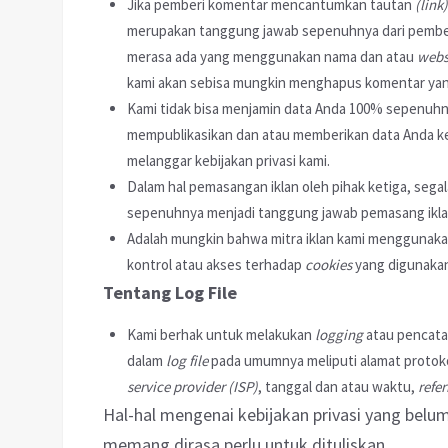
Jika pemberi komentar mencantumkan tautan
(link)
merupakan tanggung jawab sepenuhnya dari pember
merasa ada yang menggunakan nama dan atau
webs
kami akan sebisa mungkin menghapus komentar yan
Kami tidak bisa menjamin data Anda 100% sepenuhnya
mempublikasikan dan atau memberikan data Anda ke
melanggar kebijakan privasi kami.
Dalam hal pemasangan iklan oleh pihak ketiga, sega
sepenuhnya menjadi tanggung jawab pemasang ikla
Adalah mungkin bahwa mitra iklan kami menggunak
kontrol atau akses terhadap
cookies
yang digunakan
Tentang Log File
Kami berhak untuk melakukan
logging
atau pencat
dalam
log file
pada umumnya meliputi alamat protok
service provider (ISP)
, tanggal dan atau waktu,
refer
Hal-hal mengenai kebijakan privasi yang belum
memang dirasa perlu untuk dituliskan.