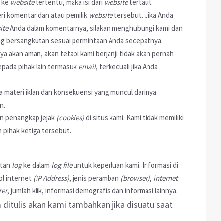
ke
website
tertentu, maka isi dari
website
tertaut
i komentar dan atau pemilik
website
tersebut. Jika Anda
ite
Anda dalam komentarnya, silakan menghubungi kami dan
g bersangkutan sesuai permintaan Anda secepatnya.
 akan aman, akan tetapi kami berjanji tidak akan pernah
pada pihak lain termasuk
email
, terkecuali jika Anda
la materi iklan dan konsekuensi yang muncul darinya
n.
an penangkap jejak
(cookies)
di situs kami. Kami tidak memiliki
 pihak ketiga tersebut.
atan
log
ke dalam
log file
untuk keperluan kami. Informasi di
ol internet
(IP Address)
, jenis peramban
(browser)
,
internet
rer
, jumlah klik, informasi demografis dan informasi lainnya.
 ditulis akan kami tambahkan jika disuatu saat