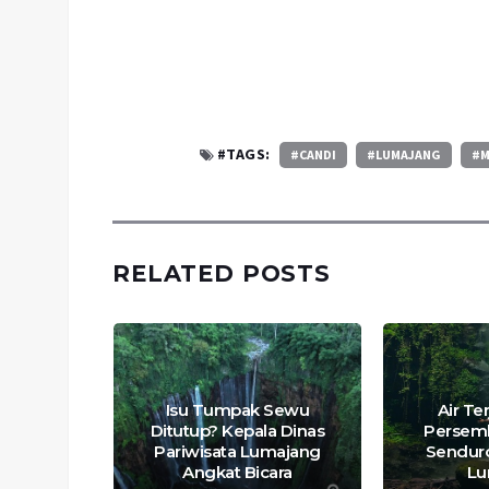
#TAGS:
#CANDI
#LUMAJANG
#M
RELATED POSTS
Isu Tumpak Sewu
Air Te
ndeng
Ditutup? Kepala Dinas
Persem
iders
Pariwisata Lumajang
Sendur
i Wisata
Angkat Bicara
Lu