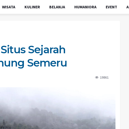
WISATA
KULINER
BELANJA
HUMANIORA
EVENT
A
itus Sejarah
unung Semeru
19861