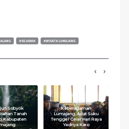
ALANG
#SEJARAH
#WISATA LUMAJANG
rjun Sobyok
Keberagaman
bahan Tanah
Lumajang, Adat Suku
L
o, Kabupaten
Tengger Gelar Hari Raya
majang
Yadnya Karo