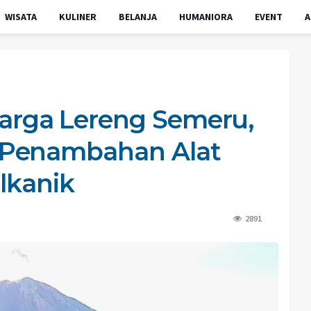
WISATA
KULINER
BELANJA
HUMANIORA
EVENT
A
rga Lereng Semeru,
 Penambahan Alat
lkanik
2891