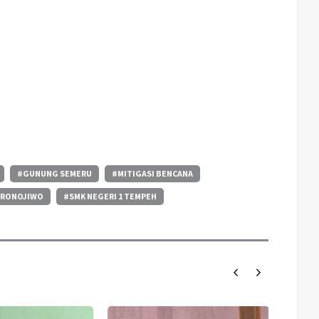
#GUNUNG SEMERU
#MITIGASI BENCANA
PRONOJIWO
#SMK NEGERI 1 TEMPEH