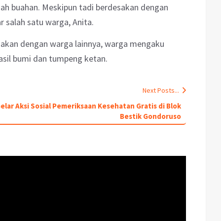
buah buahan. Meskipun tadi berdesakan dengan
ar salah satu warga, Anita.
esakan dengan warga lainnya, warga mengaku
sil bumi dan tumpeng ketan.
Next Posts...
lar Aksi Sosial Pemeriksaan Kesehatan Gratis di Blok
Bestik Gondoruso