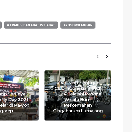
#TRADISI DAN ADAT ISTIADAT
#YOSOWILANGUN
Kirab Motor Antique
Club Indonesia (MACI)
tip Serunya
2024, Jelajahi Pesona
Yu
ty Day 2021
Wisata Bumi
elar di Pawon
Perkemahan
Tu
garep
Glagaharum Lumajang