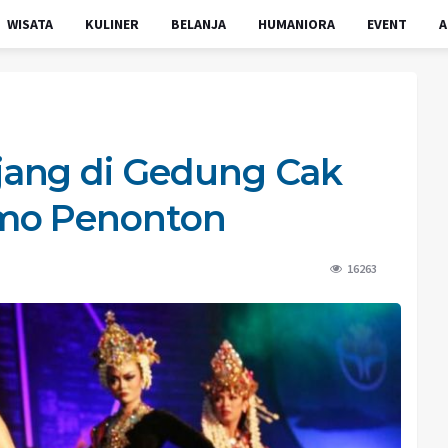
WISATA
KULINER
BELANJA
HUMANIORA
EVENT
A
ang di Gedung Cak
imo Penonton
16263