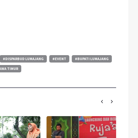
#DISPARBUD LUMAJANG
#EVENT
#BUPATI LUMAJANG
AWA TIMUR