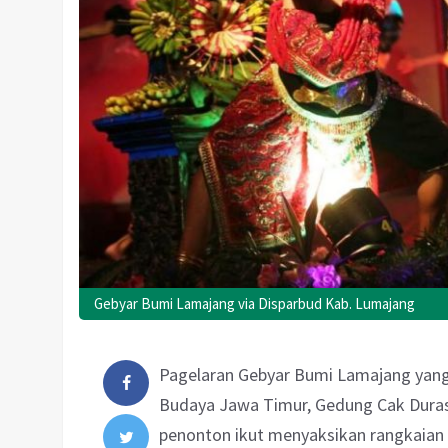
Gebyar Bumi Lamajang via Disparbud Kab. Lumajang
Pagelaran Gebyar Bumi Lamajang yang
Budaya Jawa Timur, Gedung Cak Duras
penonton ikut menyaksikan rangkaian 