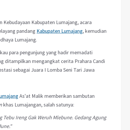
an Kebudayaan Kabupaten Lumajang, acara
selayang pandang
Kabupaten Lumajang
, kemudian
edhaya Lumajang.
au para pengunjung yang hadir memadati
ng ditampilkan mengangkat cerita Prahara Candi
restasi sebagai Juara I Lomba Seni Tari Jawa
Lumajang
As'at Malik memberikan sambutan
n
khas Lumajangan, salah satunya:
ng Tebu Ireng Gak Weruh Mlebune. Gedang Agung
dune."