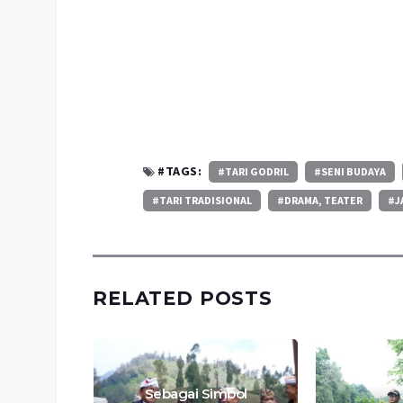
#TAGS:
#TARI GODRIL
#SENI BUDAYA
#TARI TRADISIONAL
#DRAMA, TEATER
#J
RELATED POSTS
Sebagai Simbol