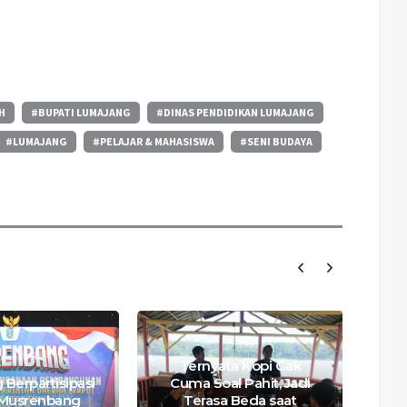
H
#BUPATI LUMAJANG
#DINAS PENDIDIKAN LUMAJANG
#LUMAJANG
#PELAJAR & MAHASISWA
#SENI BUDAYA
Ternyata Kopi Gak
Berpartisipasi
Cuma Soal Pahit, Jadi
Ac
Musrenbang
Terasa Beda saat
L