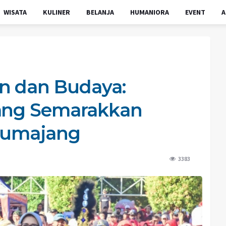
WISATA
KULINER
BELANJA
HUMANIORA
EVENT
A
n dan Budaya:
pang Semarakkan
 Lumajang
3383