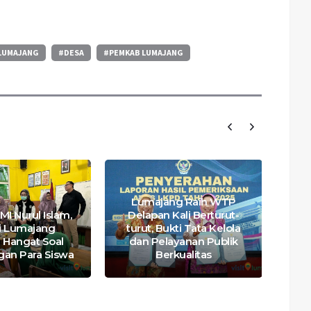
 LUMAJANG
#DESA
#PEMKAB LUMAJANG
Lumajang Raih WTP
Be
MI Nurul Islam,
Delapan Kali Berturut-
Ve
i Lumajang
turut, Bukti Tata Kelola
K
 Hangat Soal
dan Pelayanan Publik
an Para Siswa
Berkualitas