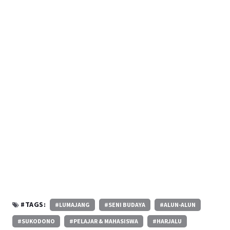
#TAGS:
#LUMAJANG
#SENI BUDAYA
#ALUN-ALUN
#SUKODONO
#PELAJAR & MAHASISWA
#HARJALU