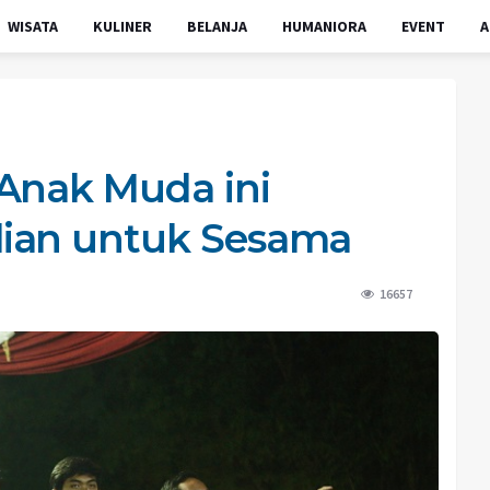
WISATA
KULINER
BELANJA
HUMANIORA
EVENT
A
Anak Muda ini
ian untuk Sesama
16657