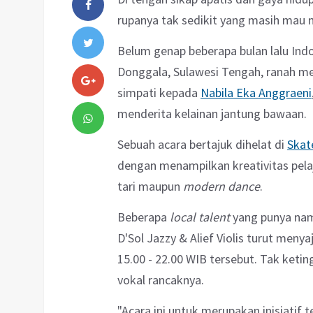
rupanya tak sedikit yang masih mau
Belum genap beberapa bulan lalu In
Donggala, Sulawesi Tengah, ranah me
simpati kepada
Nabila Eka Anggraeni
menderita kelainan jantung bawaan.
Sebuah acara bertajuk dihelat di
Skat
dengan menampilkan kreativitas pela
tari maupun
modern dance
.
Beberapa
local talent
yang punya nama
D'Sol Jazzy & Alief Violis turut meny
15.00 - 22.00 WIB tersebut. Tak ket
vokal rancaknya.
"Acara ini untuk merupakan inisiatif