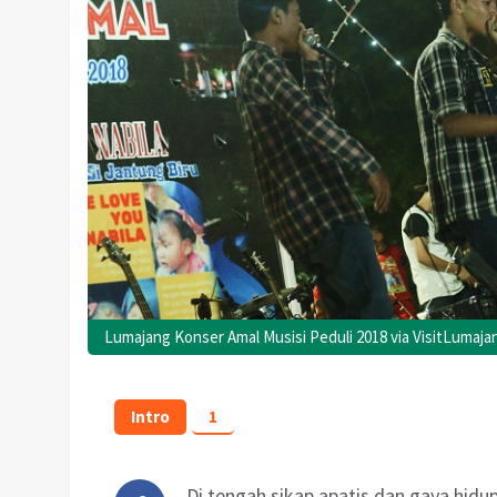
Lumajang Konser Amal Musisi Peduli 2018 via VisitLumaj
Intro
1
Di tengah sikap apatis dan gaya hidu