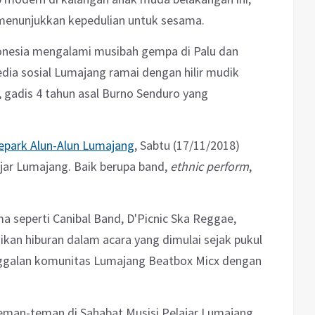
 menunjukkan kepedulian untuk sesama.
donesia mengalami musibah gempa di Palu dan
dia sosial Lumajang ramai dengan hilir mudik
, gadis 4 tahun asal Burno Senduro yang
epark Alun-Alun Lumajang
, Sabtu (17/11/2018)
jar Lumajang. Baik berupa band,
ethnic perform
,
 seperti Canibal Band, D'Picnic Ska Reggae,
ajikan hiburan dalam acara yang dimulai sejak pukul
inggalan komunitas Lumajang Beatbox Micx dengan
 teman-teman di Sahabat Musisi Pelajar Lumajang