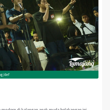
ang/def
p modern di kalangan anak muda belakangan ini,