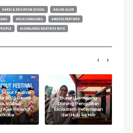
#AKSI & KEGIATAN SOSIAL
#ALUN-ALUN
JANG
#DLH LUMAJANG
#MEDIA PARTNER
PEOPLE
#LUMAJANG BEATBOX MICX
 Scout Festival
da 2025 Resmi
Bupati Lumajang
ka, Wabup
Dorong Penguatan
Per
 Ajak Perangi
Ekosistem Peternakan
Ka
arkoba
dari Hulu ke Hilir