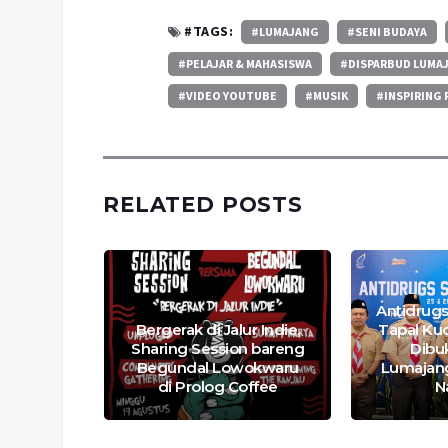
#TAGS:
#LUMAJANG
#SENI BUDAYA
#PELAJAR & MAHASISWA
#DISPARBUD LUMA
#VIDEO YOUTUBE
#MUSIK
#INSPIRING 
RELATED POSTS
Antidrugs
udent
Bergerak di Jalur Indie,
Tapal Ku
ldship
Sharing Session bareng
Dibu
ndang
Begundal Lowokwaru
Lumajang
di Prolog Coffee
N