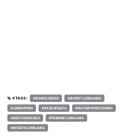
#TAGS:
#BUNDA INDAH
#BUPATI LUMAJANG
#CANDIPURO
#DESA WISATA
#HUTAN PONCOSUMO
#MAS YUDHA ADJI
#PEMKAB LUMAJANG
#WISATA LUMAJANG