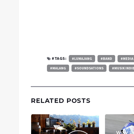
#TAGS:
#LUMAJANG
#BAND
#MEDIA
#MALANG
#SOUNDSATIONS
#MUSIK INDI
RELATED POSTS
Wow! Pe