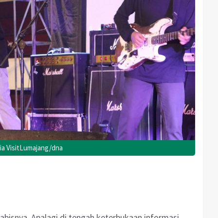
via VisitLumajang/dna
bisnya. Apalagi di tengah keterbukaan informasi