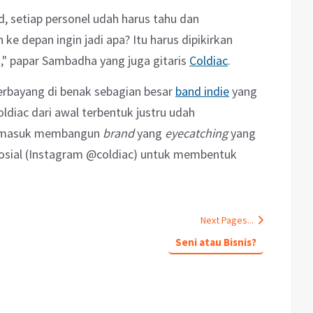
, setiap personel udah harus tahu dan
e depan ingin jadi apa? Itu harus dipikirkan
 papar Sambadha yang juga gitaris
Coldiac
.
terbayang di benak sebagian besar
band indie
yang
oldiac dari awal terbentuk justru udah
ermasuk membangun
brand
yang
eyecatching
yang
osial (Instagram @coldiac) untuk membentuk
Next Pages...
Seni atau Bisnis?