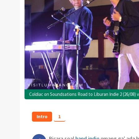
Coldiac on Soundsations Road to Liburan Indie 2 (26/08) 
Intro
1
Bicara soal
band indie
emang ga' ada ha