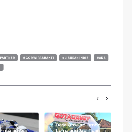
 PARTNER
#GOR WIRABHAKTI
#LIBURAN INDIE
#ADS
E
Desa Oro-Oro Ombo
mbalap Asal
Lumajang Jadi Tuan