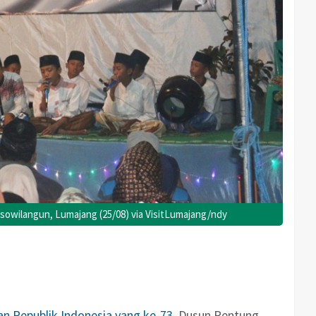
osowilangun, Lumajang (25/08) via VisitLumajang/ndy
 Republik Indonesia yang ke-73
, Dusun Pentung