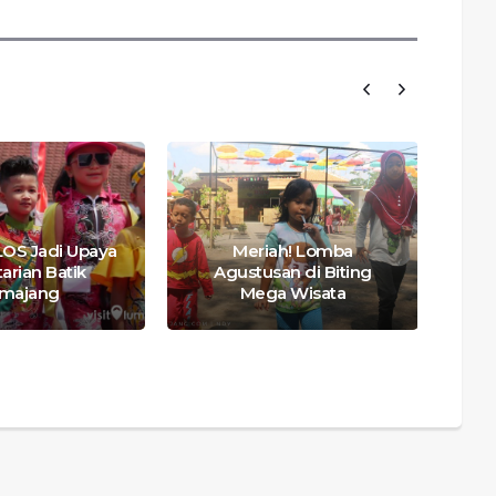
LOS Jadi Upaya
Meriah! Lomba
Ten
arian Batik
Agustusan di Biting
Be
majang
Mega Wisata