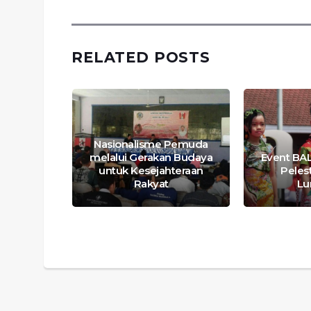
RELATED POSTS
ik oleh
Nasionalisme Pemuda
ajang,
melalui Gerakan Budaya
Event BA
a untuk
untuk Kesejahteraan
Pelest
rasi
Rakyat
Lu