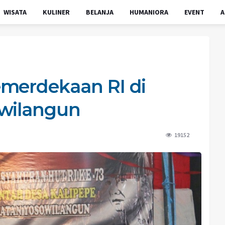
WISATA
KULINER
BELANJA
HUMANIORA
EVENT
A
emerdekaan RI di
owilangun
19152