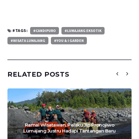
#TAGS:
#CANDIPURO
#LUMAJANG EKSOTIK
#WISATA LUMAJANG
#YOU & I GARDEN
RELATED POSTS
Ramai Wisatawan, Pelaku Jip Pronojiwo
Lumajang Justru Hadapi Tantangan Baru