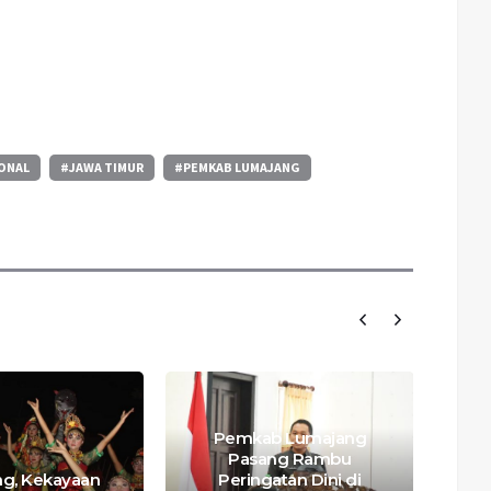
IONAL
#JAWA TIMUR
#PEMKAB LUMAJANG
Pemkab Lumajang
Pasang Rambu
ing, Kekayaan
Peringatan Dini di
Pit