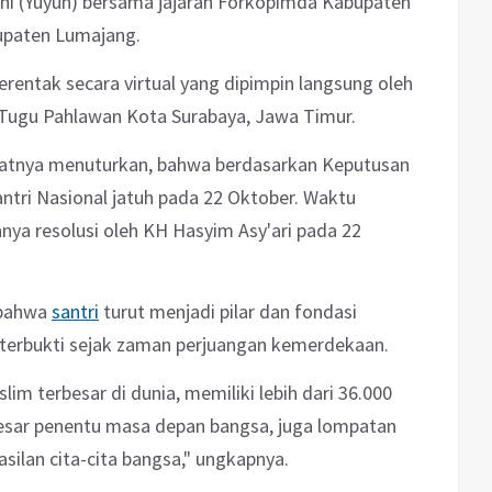
ni (Yuyun) bersama jajaran Forkopimda Kabupaten
upaten Lumajang.
a serentak secara virtual yang dipimpin langsung oleh
 Tugu Pahlawan Kota Surabaya, Jawa Timur.
atnya menuturkan, bahwa berdasarkan Keputusan
ntri Nasional jatuh pada 22 Oktober. Waktu
nya resolusi oleh KH Hasyim Asy'ari pada 22
 bahwa
santri
turut menjadi pilar dan fondasi
 terbukti sejak zaman perjuangan kemerdekaan.
m terbesar di dunia, memiliki lebih dari 36.000
esar penentu masa depan bangsa, juga lompatan
ilan cita-cita bangsa," ungkapnya.