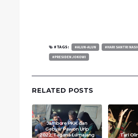
#TAGS:
#ALUN-ALUN
#HARI SANTRI NAS
#PRESIDEN JOKOWI
RELATED POSTS
Jambore PKK dan
Gebyar Pawon Urip
2022, Tagana Lumajang
Tari Ol