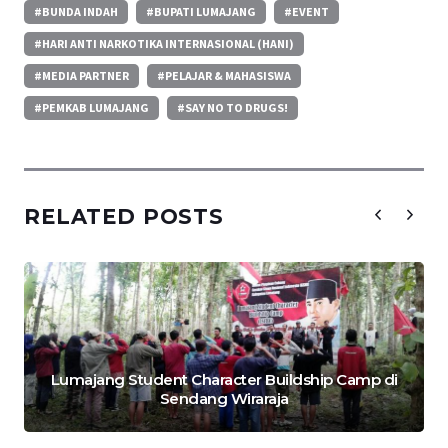
#BUNDA INDAH
#BUPATI LUMAJANG
#EVENT
#HARI ANTI NARKOTIKA INTERNASIONAL (HANI)
#MEDIA PARTNER
#PELAJAR & MAHASISWA
#PEMKAB LUMAJANG
#SAY NO TO DRUGS!
RELATED POSTS
Lumajang Student Character Buildship Camp di
Sendang Wiraraja