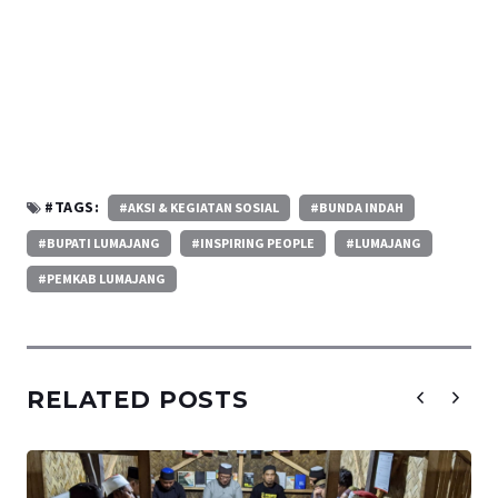
#TAGS:
#AKSI & KEGIATAN SOSIAL
#BUNDA INDAH
#BUPATI LUMAJANG
#INSPIRING PEOPLE
#LUMAJANG
#PEMKAB LUMAJANG
RELATED POSTS