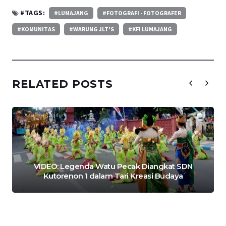
#TAGS:
#LUMAJANG
#FOTOGRAFI - FOTOGRAFER
#KOMUNITAS
#WARUNG JLT'S
#KFI LUMAJANG
RELATED POSTS
VIDEO: Legenda Watu Pecak Diangkat SDN
Kutorenon 1 dalam Tari Kreasi Budaya