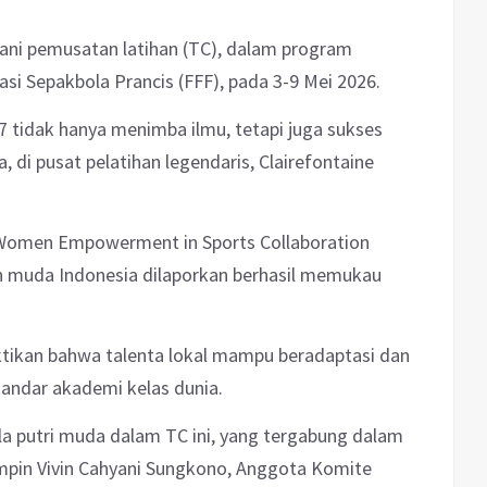
lani pemusatan latihan (TC), dalam program
si Sepakbola Prancis (FFF), pada 3-9 Mei 2026.
7 tidak hanya menimba ilmu, tetapi juga sukses
, di pusat pelatihan legendaris, Clairefontaine
 Women Empowerment in Sports Collaboration
n muda Indonesia dilaporkan berhasil memukau
ikan bahwa talenta lokal mampu beradaptasi dan
tandar akademi kelas dunia.
la putri muda dalam TC ini, yang tergabung dalam
pimpin Vivin Cahyani Sungkono, Anggota Komite