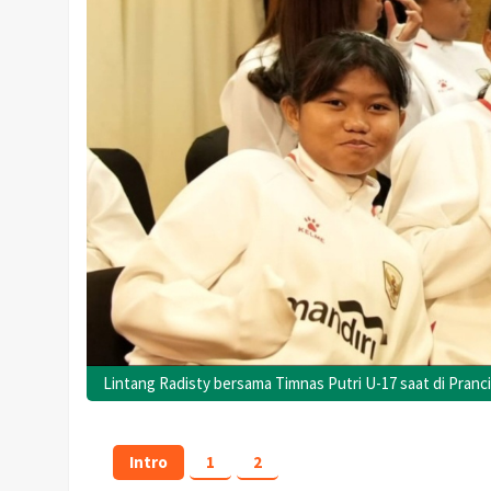
Lintang Radisty bersama Timnas Putri U-17 saat di Pranc
Intro
1
2