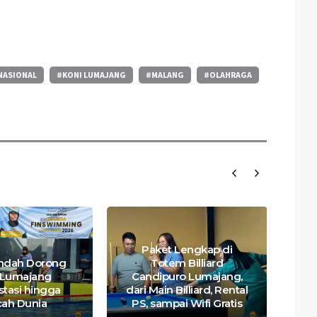
NASIONAL
#KONI LUMAJANG
#MALANG
#OLAHRAGA
Paket Lengkap di
ndah Dorong
Totem Billiard
B
t Lumajang
Candipuro Lumajang,
Bup
stasi hingga
dari Main Billiard, Rental
cah Dunia
PS, sampai Wifi Gratis