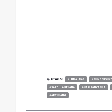
#TAGS:
#LUMAJANG
#SUMBERSUK
#SARDULA KELANA
#HARI PANCASILA
#ARTULANG