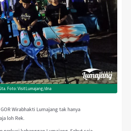
ita. Foto: VisitLumajang/dna
di GOR Wirabhakti Lumajang tak hanya
ja loh Rek.
n perkusi kebanggan Lumajang. Sebut saja