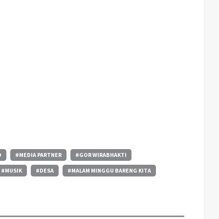
O
#MEDIA PARTNER
#GOR WIRABHAKTI
#MUSIK
#DESA
#MALAM MINGGU BARENG KITA