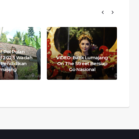
r Pol Polan
S
d 2023 Wadah
VIDEO: Batik Lumajang
S
i Pendidikan
On The Street Bersiap
majang
Go Nasional
B