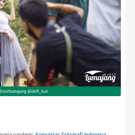
 @visitlumajang @deff_kun
karena pandemi,
Komunitas Fotografi Indonesia