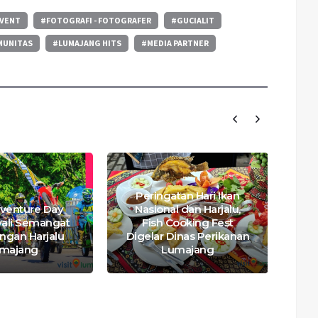
VENT
#FOTOGRAFI - FOTOGRAFER
#GUCIALIT
MUNITAS
#LUMAJANG HITS
#MEDIA PARTNER
Peringatan Hari Ikan
S
dventure Day
Nasional dan Harjalu,
wali Semangat
Fish Cooking Fest
ngan Harjalu
Digelar Dinas Perikanan
majang
Lumajang