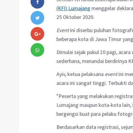
(KFI) Lumajang
menggelar deklaras
25 Oktober 2020.
Event
ini diserbu puluhan fotografe
beberapa kota di Jawa Timur yang
Dimulai sejak pukul 10 pagi, acar
sederhana, menandai berdirinya KF
Ayiv, ketua pelaksana
event
ini me
acara ini sangat tinggi. Terbukti d
"Peserta yang melakukan registrasi
Lumajang maupun kota-kota lain, 
bergengsi buat para pelaku fotogra
Berdasarkan data registrasi, seju