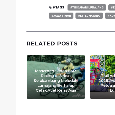
#TAGS:
#7 BIDADARI LUMAJANG
#E
#JAWA TIMUR
#KFI LUMAJANG
#KO
RELATED POSTS
 PDI
Mahameru Open BMX
bupaten
Racing di Sirkuit
Trail A
kukan
Selokambang Meledak!
2025, A
anaman
Lumajang Berharap
Petuala
Cetak Atlet Kelas Asia
Lu