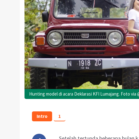
Hunting model di acara Deklarasi KFI Lumajang. Foto via
Intro
1
Setelah tertunda beberapa bulan 