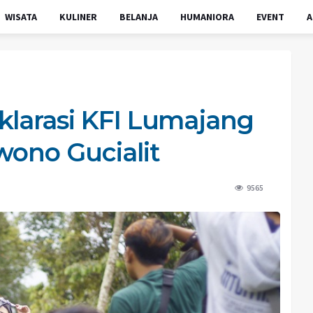
WISATA
KULINER
BELANJA
HUMANIORA
EVENT
A
klarasi KFI Lumajang
wono Gucialit
9565