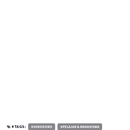
#TAGS:
#SUKODONO
#PELAJAR & MAHASISWA