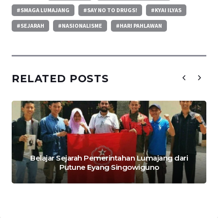
#SMAGA LUMAJANG
#SAY NO TO DRUGS!
#KYAI ILYAS
#SEJARAH
#NASIONALISME
#HARI PAHLAWAN
RELATED POSTS
Belajar Sejarah Pemerintahan Lumajang dari
Putune Eyang Singowiguno