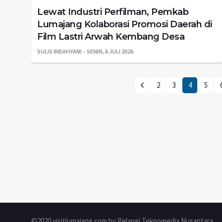
Lewat Industri Perfilman, Pemkab
Lumajang Kolaborasi Promosi Daerah di
Film Lastri Arwah Kembang Desa
SULIS INDAHYANI
SENIN, 6 JULI 2026
2
3
4
5
©2020 visitlumajang.com by Pelangi Teknomedia Nusantara