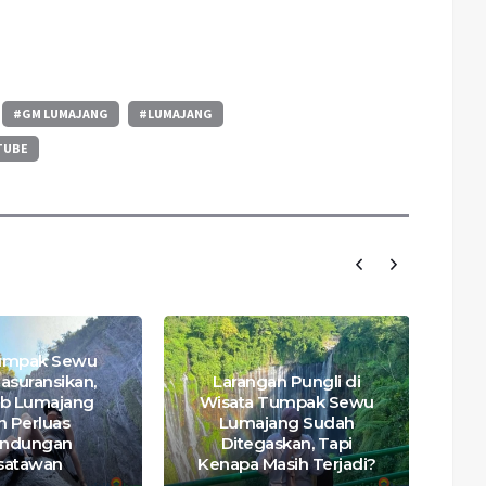
#GM LUMAJANG
#LUMAJANG
TUBE
umpak Sewu
asuransikan,
Larangan Pungli di
b Lumajang
Wisata Tumpak Sewu
n Perluas
Lumajang Sudah
lindungan
Ditegaskan, Tapi
satawan
Kenapa Masih Terjadi?