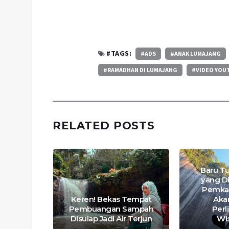
#TAGS:
#ADS
#ANAK LUMAJANG
#RAMADHAN DI LUMAJANG
#VIDEO YOU
RELATED POSTS
Baru T
helix
yang Di
Sapta
Pemka
 Sakti
Keren! Bekas Tempat
Aka
isata di
Pembuangan Sampah
Per
g
Disulap Jadi Air Terjun
Wi