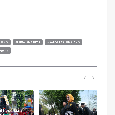
AJANG
#LUMAJANG HITS
#KAPOLRES LUMAJANG
OLWAN
M
i Keceriaan