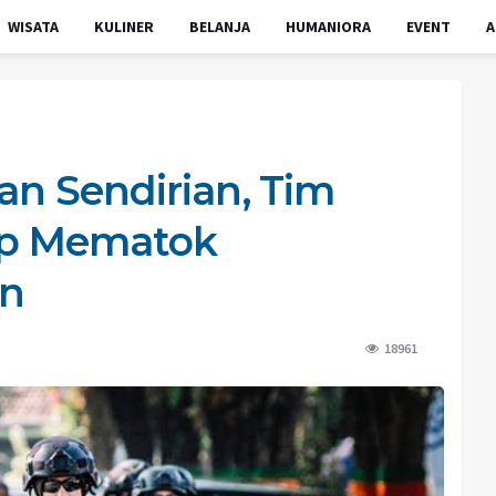
WISATA
KULINER
BELANJA
HUMANIORA
EVENT
A
an Sendirian, Tim
iap Mematok
an
18961