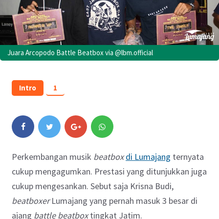
Juara Arcopodo Battle Beatbox via @lbm.official
Intro
1
Perkembangan musik
beatbox
di Lumajang
ternyata
cukup mengagumkan. Prestasi yang ditunjukkan juga
cukup mengesankan. Sebut saja Krisna Budi,
beatboxer
Lumajang yang pernah masuk 3 besar di
ajang
battle beatbox
tingkat Jatim.