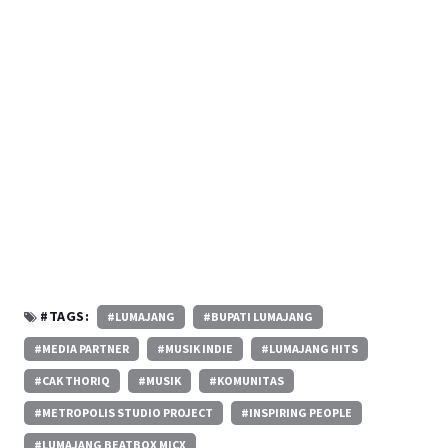
#TAGS:
#LUMAJANG
#BUPATI LUMAJANG
#MEDIA PARTNER
#MUSIK INDIE
#LUMAJANG HITS
#CAK THORIQ
#MUSIK
#KOMUNITAS
#METROPOLIS STUDIO PROJECT
#INSPIRING PEOPLE
#LUMAJANG BEATBOX MICX