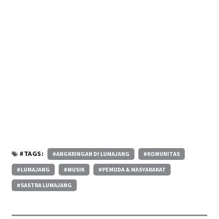
#TAGS:
#ANGKRINGAN DI LUMAJANG
#KOMUNITAS
#LUMAJANG
#MUSIK
#PEMUDA & MASYARAKAT
#SASTRA LUMAJANG