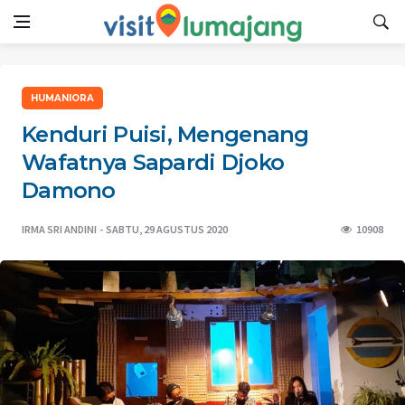
HUMANIORA
Kenduri Puisi, Mengenang
Wafatnya Sapardi Djoko
Damono
IRMA SRI ANDINI
SABTU, 29 AGUSTUS 2020
10908