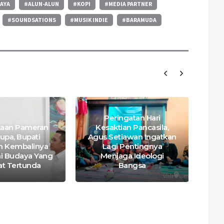
DAYA
#ALUN-ALUN
#KOPI
#MEDIA PARTNER
#SOUNDSATIONS
#MUSIK INDIE
#BARAMUDA
Peringatan Hari
aan Pameran
Kesaktian Pancasila,
upa, Bupati
Agus Setiawan Ingatkan
Gi
n Kembalinya
Lagi Pentingnya
ni Budaya Yang
Menjaga Ideologi
t Tertunda
Bangsa