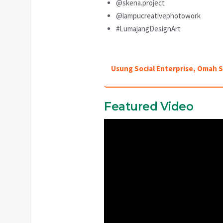
@skena.project
@lampucreativephotowork
#LumajangDesignArt
Usung Social Enterprise, Omah 
Featured Video