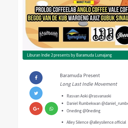
Liburan Indie 2 presents by Baramuda Lumajang
Baramuda Present
Long Last Indie Movement
Rasvan Aoki @rasvanaoki
Daniel Rumbekwan @daniel_rum
Oneding @0neding
Alley Silence @alleysilence.official