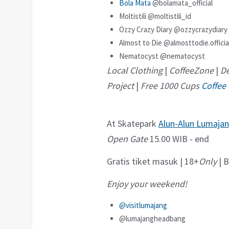
Bola Mata
@bolamata_official
Moltistili @moltistili_id
Ozzy Crazy Diary @ozzycrazydiary
Almost to Die @almosttodie.officia
Nematocyst @nematocyst
Local Clothing
|
CoffeeZone
|
De
Project
|
Free 1000 Cups
Coffee
At Skatepark
Alun-Alun Lumaja
Open Gate
15.00 WIB - end
Gratis tiket masuk | 18+
Only
| B
Enjoy your weekend!
@visitlumajang
@lumajangheadbang