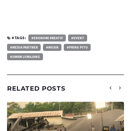
#TAGS:
#EKONOMI KREATIF
#EVENT
#MEDIA PARTNER
#MUSIK
#PRING PITU
#UMKM LUMAJANG
RELATED POSTS