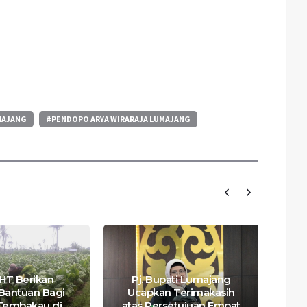
MAJANG
#PENDOPO ARYA WIRARAJA LUMAJANG
Ta
T Berikan
Pj. Bupati Lumajang
Bantuan Bagi
Ucapkan Terimakasih
 Tembakau di
atas Persetujuan Empat
P