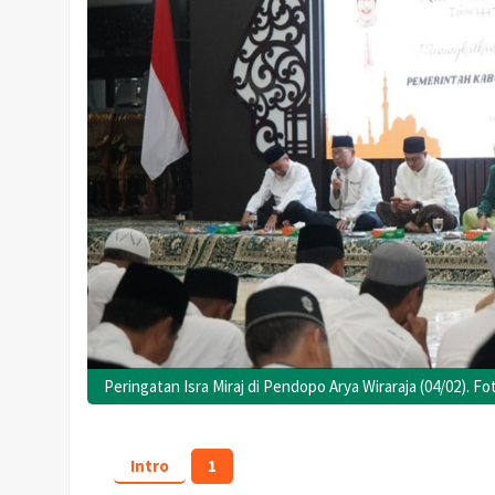
Peringatan Isra Miraj di Pendopo Arya Wiraraja (04/02). 
Intro
1