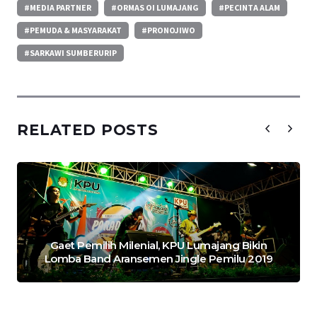
#MEDIA PARTNER
#ORMAS OI LUMAJANG
#PECINTA ALAM
#PEMUDA & MASYARAKAT
#PRONOJIWO
#SARKAWI SUMBERURIP
RELATED POSTS
Gaet Pemilih Milenial, KPU Lumajang Bikin
Lomba Band Aransemen Jingle Pemilu 2019