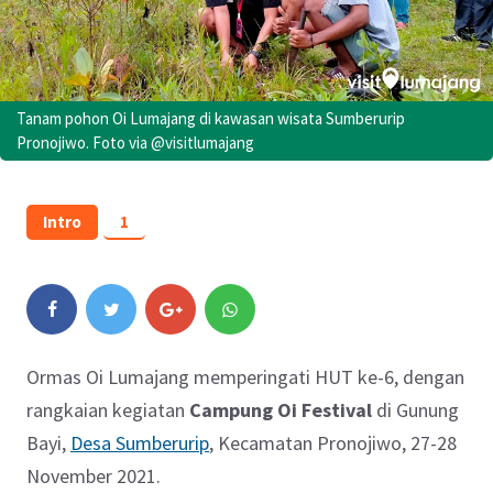
Tanam pohon Oi Lumajang di kawasan wisata Sumberurip
Pronojiwo. Foto via @visitlumajang
Intro
1
Ormas Oi Lumajang memperingati HUT ke-6, dengan
rangkaian kegiatan
Campung Oi Festival
di Gunung
Bayi,
Desa Sumberurip
, Kecamatan Pronojiwo, 27-28
November 2021.