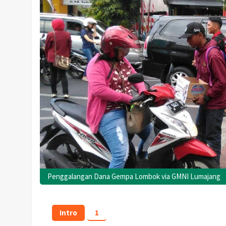
Penggalangan Dana Gempa Lombok via GMNI Lumajang
Intro
1