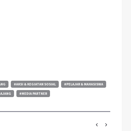
ANG
#AKSI & KEGIATAN SOSIAL
#PELAJAR & MAHASISWA
MAJANG
#MEDIA PARTNER