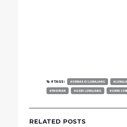
#TAGS:
#ORMAS OI LUMAJANG
#LUMAJ
#PASIRIAN
#GSNI LUMAJANG
#GMNI LU
RELATED POSTS