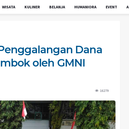
WISATA
KULINER
BELANJA
HUMANIORA
EVENT
A
l Penggalangan Dana
mbok oleh GMNI
16279