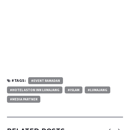
#TAGS:
#EVENT RAMADAN
#HOTEL ASTON INN LUMAJANG
#ISLAM
#LUMAJANG
#MEDIA PARTNER