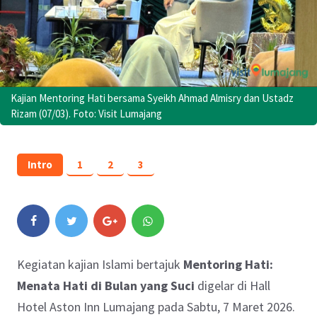
Kajian Mentoring Hati bersama Syeikh Ahmad Almisry dan Ustadz
Rizam (07/03). Foto: Visit Lumajang
Intro
1
2
3
Kegiatan kajian Islami bertajuk
Mentoring Hati:
Menata Hati di Bulan yang Suci
digelar di Hall
Hotel Aston Inn Lumajang pada Sabtu, 7 Maret 2026.