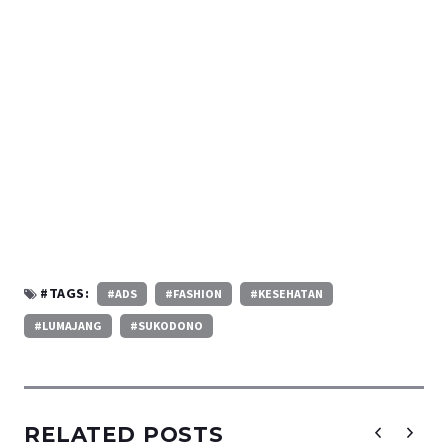
#TAGS:
#ADS
#FASHION
#KESEHATAN
#LUMAJANG
#SUKODONO
RELATED POSTS