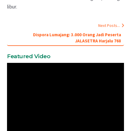
libur.
Next Posts...
Dispora Lumajang: 3.000 Orang Jadi Peserta
JALASETRA Harjalu 768
Featured Video