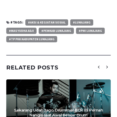
#TAGS:
#AKSI & KEGIATAN SOSIAL
#LUMAJANG
#MAS YUDHA ADJI
#PEMKAB LUMAJANG
#PMI LUMAJANG
#TP PKK KABUPATEN LUMAJANG
RELATED POSTS
Sekarang Udah Jago, Drummer BCR ini Pernah
Nangis saat Awal Belajar Drum