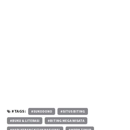
#TAGS:
#SUKODONO
#SITUS BITING
#BUKU & LITERASI
#BITING MEGA WISATA
#HARI KEBANGKITAN NASIONAL
#MPPM TIMUR