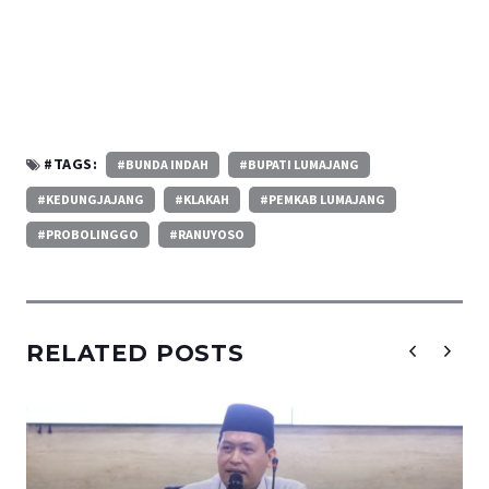
#TAGS:
#BUNDA INDAH
#BUPATI LUMAJANG
#KEDUNGJAJANG
#KLAKAH
#PEMKAB LUMAJANG
#PROBOLINGGO
#RANUYOSO
RELATED POSTS