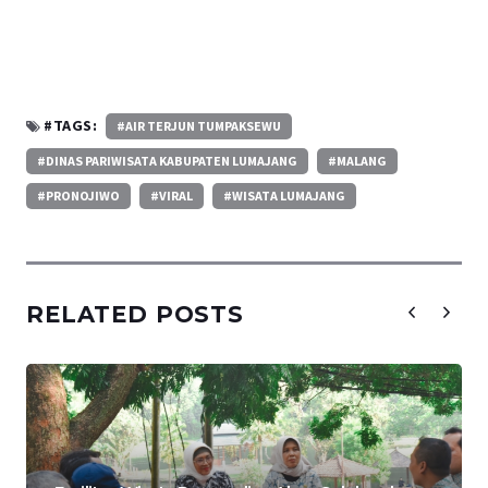
#TAGS:
#AIR TERJUN TUMPAKSEWU
#DINAS PARIWISATA KABUPATEN LUMAJANG
#MALANG
#PRONOJIWO
#VIRAL
#WISATA LUMAJANG
RELATED POSTS