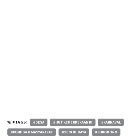
#TAGS:
#DESA
#HUT KEMERDEKAAN RI
#KARNAVAL
#PEMUDA & MASYARAKAT
#SENI BUDAYA
#SUKODONO