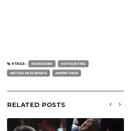
#TAGS:
#SUKODONO
#SITUS BITING
#BITING MEGA WISATA
#MPPM TIMUR
RELATED POSTS