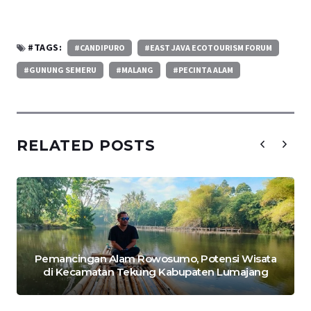
#TAGS:
#CANDIPURO
#EAST JAVA ECOTOURISM FORUM
#GUNUNG SEMERU
#MALANG
#PECINTA ALAM
RELATED POSTS
Pemancingan Alam Rowosumo, Potensi Wisata
di Kecamatan Tekung Kabupaten Lumajang