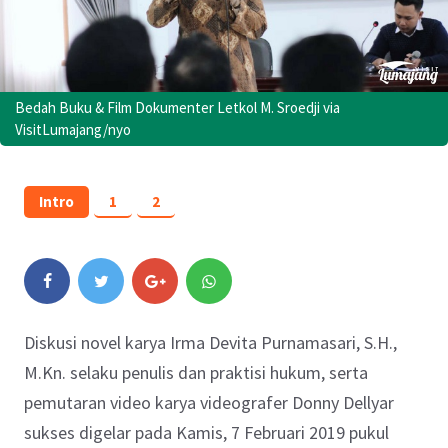
Bedah Buku & Film Dokumenter Letkol M. Sroedji via
VisitLumajang/nyo
Intro
1
2
Diskusi novel karya Irma Devita Purnamasari, S.H.,
M.Kn. selaku penulis dan praktisi hukum, serta
pemutaran video karya videografer Donny Dellyar
sukses digelar pada Kamis, 7 Februari 2019 pukul