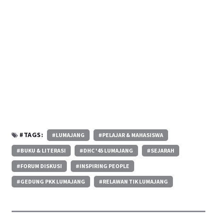
#TAGS:
#LUMAJANG
#PELAJAR & MAHASISWA
#BUKU & LITERASI
#DHC '45 LUMAJANG
#SEJARAH
#FORUM DISKUSI
#INSPIRING PEOPLE
#GEDUNG PKK LUMAJANG
#RELAWAN TIK LUMAJANG