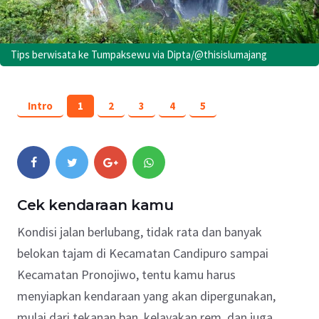
Tips berwisata ke Tumpaksewu via Dipta/@thisislumajang
Intro
1
2
3
4
5
Cek kendaraan kamu
Kondisi jalan berlubang, tidak rata dan banyak
belokan tajam di Kecamatan Candipuro sampai
Kecamatan Pronojiwo, tentu kamu harus
menyiapkan kendaraan yang akan dipergunakan,
mulai dari tekanan ban, kelayakan rem, dan juga