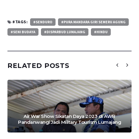
#TAGS:
#SENDURO
#PURA MANDARA GIRI SEMERU AGUNG
#SENI BUDAYA
#DISPARBUD LUMAJANG
#HINDU
RELATED POSTS
Air War Show Sikatan Daya 2023 di AWR
Pandanwangi Jadi Military Tourism Lumajang