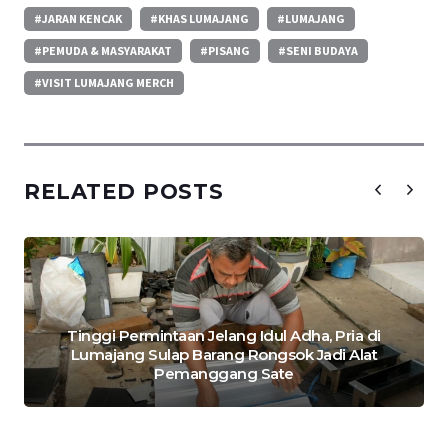
#JARAN KENCAK
#KHAS LUMAJANG
#LUMAJANG
#PEMUDA & MASYARAKAT
#PISANG
#SENI BUDAYA
#VISIT LUMAJANG MERCH
RELATED POSTS
Tinggi Permintaan Jelang Idul Adha, Pria di
Lumajang Sulap Barang Rongsok Jadi Alat
Pemanggang Sate