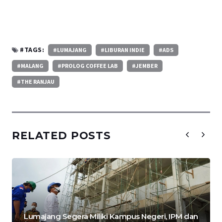
#TAGS:
#LUMAJANG
#LIBURAN INDIE
#ADS
#MALANG
#PROLOG COFFEE LAB
#JEMBER
#THE RANJAU
RELATED POSTS
Lumajang Segera Miliki Kampus Negeri, IPM dan