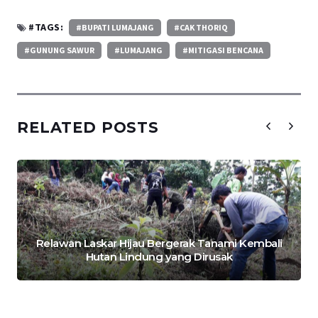
#TAGS:
#BUPATI LUMAJANG
#CAK THORIQ
#GUNUNG SAWUR
#LUMAJANG
#MITIGASI BENCANA
RELATED POSTS
Relawan Laskar Hijau Bergerak Tanami Kembali
Hutan Lindung yang Dirusak