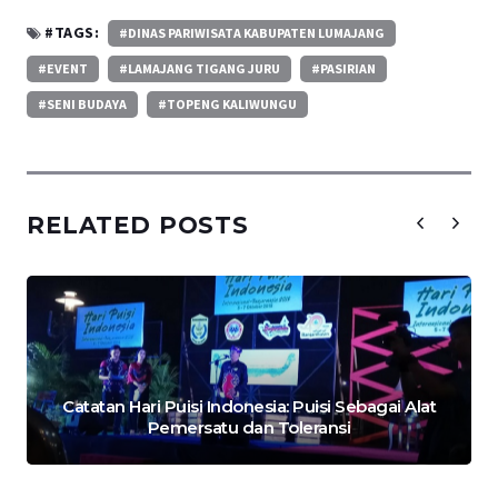
#TAGS:
#DINAS PARIWISATA KABUPATEN LUMAJANG
#EVENT
#LAMAJANG TIGANG JURU
#PASIRIAN
#SENI BUDAYA
#TOPENG KALIWUNGU
RELATED POSTS
Catatan Hari Puisi Indonesia: Puisi Sebagai Alat
Pemersatu dan Toleransi